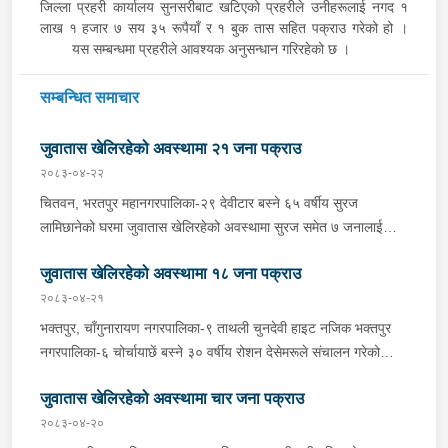
जिल्ला प्रहरी कार्यालय सुनसरीबाट खटिएको प्रहरीले उनीहरूलाई नगद १
लाख १ हजार ७ सय ३५ रूपैयाँ र १ बुक तास सहित पक्राउ गरेको हो ।
यस सम्बन्धमा प्रहरीले आवश्यक अनुसन्धान गरिरहेको छ ।
सम्बन्धित समाचार
जुवातास खेलिरहेको अवस्थामा २१ जना पक्राउ
२०८३-०४-२२
चितवन, भरतपुर महानगरपालिका-२९ देवीटार बस्ने ६५ वर्षीय सुरज
लामिछानेको घरमा जुवातास खेलिरहेको अवस्थामा सुरज समेत ७ जनालाई
बिहीबार दिउँसो प्रहरीले पक्राउ गरेको छ । जिल्ला प्रहरी कार्यालय
जुवातास खेलिरहेको अवस्थामा १८ जना पक्राउ
चितवनबाट खटिएको प्रहरीले उनीहरूलाई नगद १६ हजार २ सय ६५ रूपैयाँ
र ३ बुक तास सहित पक्राउ गरेको हो । यसैगरी चितवन, भरतपुर
२०८३-०४-२१
महानगरपालिका-११ गोर्खालीटोल बस्ने बाला गुरूङको घरमा जुवातास
भक्तपुर, चाँगुनारायण नगरपालिका-९ ताथली चुनदेवी हाइट नजिक भक्तपुर
खेलिरहेको अवस्थामा सोही महानगरपालिका-११ बसेनी बस्ने ५० वर्षीय राजेश
नगरपालिका-६ चोर्चायाछें बस्ने ३० वर्षीय रोशन देसेमरूले संचालन गरेको
गुरूङ समेत ६ जनालाई बिहीबार दिउँसो प्रहरीले पक्राउ गरेको छ । जिल्ला
आरती खाजाघरमा जुवातास खेलिरहेको अवस्थामा रोशन समेत ७ जनालाई गए
प्रहरी कार्यालय चितवनबाट खटिएको प्रहरीले उनीहरूलाई नगद ८७ हजार ६
जुवातास खेलिरहेको अवस्थामा चार जना पक्राउ
राति प्रहरीले पक्राउ गरेको छ । अस्थायी प्रहरी पोष्ट ताथलीबाट खटिएको
सय ७० रूपैयाँ र ४ बुक तास सहित पक्राउ गरेको हो । कञ्चनपुर, भीमदत्त
प्रहरीले उनीहरूलाई नगद १८ हजार ५ सय ५५ रूपैयाँ र ३ बुक तास सहित
२०८३-०४-२०
नगरपालिका-१८ मदन चोकस्थित ४२ वर्षीय देब बहादुर चन्दले संचालन गरेको
पक्राउ गरेको हो । रूपन्देही, बुटवल उपमहानगरपालिका-११ देवीनगर