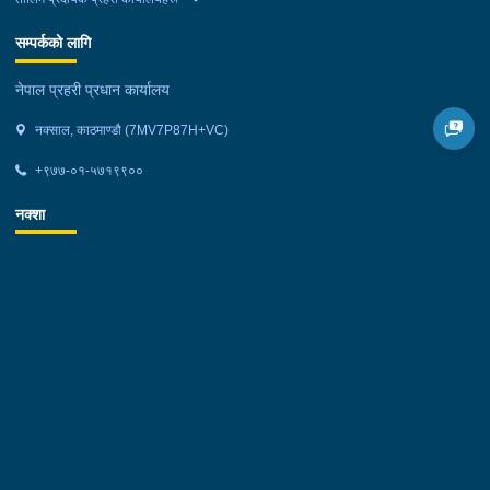
सम्पर्कको लागि
नेपाल प्रहरी प्रधान कार्यालय
नक्साल, काठमाण्डौ (7MV7P87H+VC)
+९७७-०१-५७१९९००
नक्शा