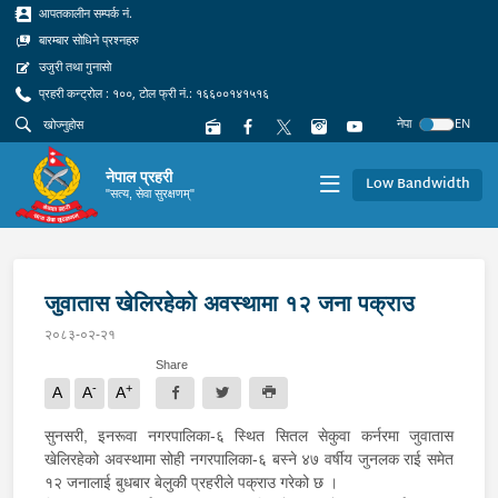
आपतकालीन सम्पर्क नं.
बारम्बार सोधिने प्रश्नहरु
उजुरी तथा गुनासो
प्रहरी कन्ट्रोल : १००, टोल फ्री नं.: १६६००१४१५१६
नेपा
EN
नेपाल प्रहरी
Low Bandwidth
"सत्य, सेवा सुरक्षणम्"
जुवातास खेलिरहेको अवस्थामा १२ जना पक्राउ
२०८३-०२-२१
Share
-
+
A
A
A
सुनसरी, इनरूवा नगरपालिका-६ स्थित सितल सेकुवा कर्नरमा जुवातास
खेलिरहेको अवस्थामा सोही नगरपालिका-६ बस्ने ४७ वर्षीय जुनलक राई समेत
१२ जनालाई बुधबार बेलुकी प्रहरीले पक्राउ गरेको छ ।