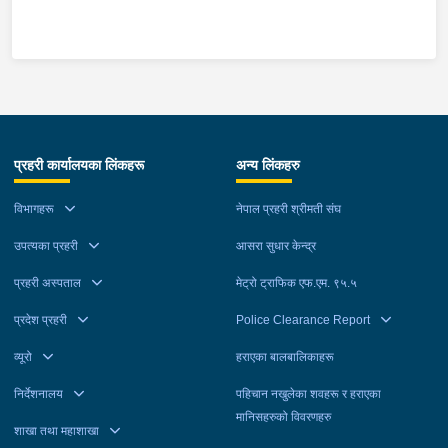
बिहान प्रहरीले पक्राउ गरेको छ । रूद्रले ती बालिकालाई जबरजस्ती करणी
गरेको भन्ने उजुरीको आधारमा इलाका प्रहरी कार्यालय दार्माबाट खटिएको
प्रहरीले उनलाई पक्राउ गरेको हो । यस सम्बन्धमा प्रहरीले आवश्यक
अनुसन्धान गरिरहेको छ ।
प्रहरी कार्यालयका लिंकहरू
अन्य लिंकहरु
विभागहरू
नेपाल प्रहरी श्रीमती संघ
उपत्यका प्रहरी
आसरा सुधार केन्द्र
प्रहरी अस्पताल
मेट्रो ट्राफिक एफ.एम. ९५.५
प्रदेश प्रहरी
Police Clearance Report
व्यूरो
हराएका बालबालिकाहरू
निर्देशनालय
पहिचान नखुलेका शवहरू र हराएका
मानिसहरुको विवरणहरु
शाखा तथा महाशाखा