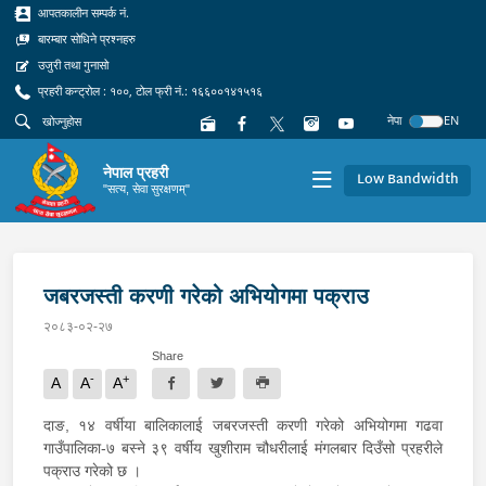
आपतकालीन सम्पर्क नं.
बारम्बार सोधिने प्रश्नहरु
उजुरी तथा गुनासो
प्रहरी कन्ट्रोल : १००, टोल फ्री नं.: १६६००१४१५१६
नेपा
EN
नेपाल प्रहरी
Low Bandwidth
"सत्य, सेवा सुरक्षणम्"
जबरजस्ती करणी गरेको अभियोगमा पक्राउ
२०८३-०२-२७
Share
-
+
A
A
A
दाङ, १४ वर्षीया बालिकालाई जबरजस्ती करणी गरेको अभियोगमा गढवा
गाउँपालिका-७ बस्ने ३९ वर्षीय खुशीराम चौधरीलाई मंगलबार दिउँसो प्रहरीले
पक्राउ गरेको छ ।