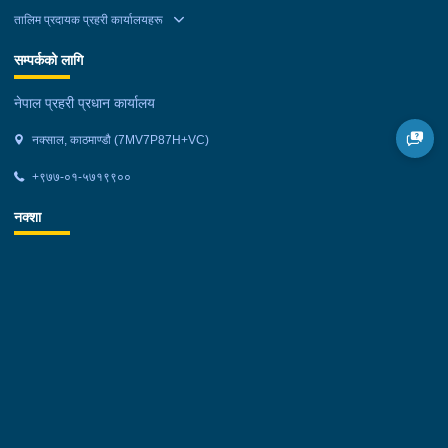
तालिम प्रदायक प्रहरी कार्यालयहरू
सम्पर्कको लागि
नेपाल प्रहरी प्रधान कार्यालय
नक्साल, काठमाण्डौ (7MV7P87H+VC)
+९७७-०१-५७१९९००
नक्शा