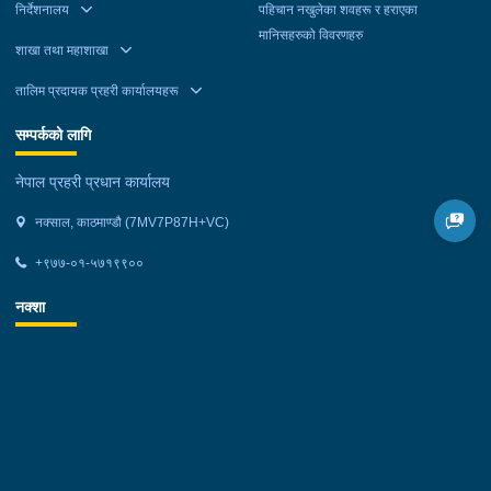
निर्देशनालय
पहिचान नखुलेका शवहरू र हराएका
मानिसहरुको विवरणहरु
शाखा तथा महाशाखा
तालिम प्रदायक प्रहरी कार्यालयहरू
सम्पर्कको लागि
नेपाल प्रहरी प्रधान कार्यालय
नक्साल, काठमाण्डौ (7MV7P87H+VC)
+९७७-०१-५७१९९००
नक्शा