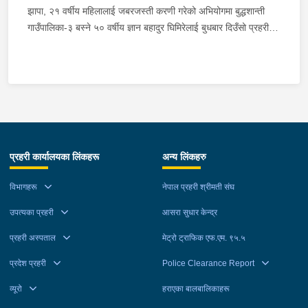
गरिरहेको छ ।
झापा, २१ वर्षीय महिलालाई जबरजस्ती करणी गरेको अभियोगमा बुद्धशान्ती
गाउँपालिका-३ बस्ने ५० वर्षीय ज्ञान बहादुर घिमिरेलाई बुधबार दिउँसो प्रहरीले
पक्राउ गरेको छ ।ज्ञान बहादुरले ती महिलालाई जबरजस्ती करणी गरेको भन्ने
उजुरीको आधारमा इलाका प्रहरी कार्यालय बुधबारेबाट खटिएको प्रहरीले
उनलाई पक्राउ गरेको हो ।यस सम्बन्धमा प्रहरीले आवश्यक अनुसन्धान
गरिरहेको छ ।
प्रहरी कार्यालयका लिंकहरू
अन्य लिंकहरु
विभागहरू
नेपाल प्रहरी श्रीमती संघ
उपत्यका प्रहरी
आसरा सुधार केन्द्र
प्रहरी अस्पताल
मेट्रो ट्राफिक एफ.एम. ९५.५
प्रदेश प्रहरी
Police Clearance Report
व्यूरो
हराएका बालबालिकाहरू