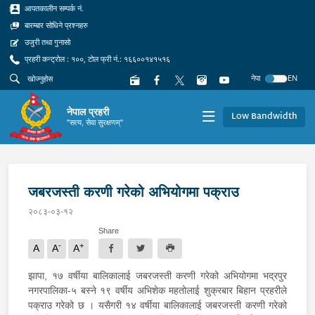
आपतकालीन सम्पर्क नं.
बारम्बार सोधिने प्रश्नहरु
उजुरी तथा गुनासो
प्रहरी कन्ट्रोल : १००, टोल फ्री नं.: १६६००१४१५१६
नेपा
EN
नेपाल प्रहरी
Low Bandwidth
"सत्य, सेवा सुरक्षणम्"
जबरजस्ती करणी गरेको अभियोगमा पक्राउ
२०८३-०३-१२
Share
-
+
A
A
A
झापा, १७ वर्षीया बालिकालाई जबरजस्ती करणी गरेको अभियोगमा भद्रपुर
नगरपालिका-५ बस्ने १९ वर्षीय अभिशेक महतोलाई शुक्रबार बिहान प्रहरीले
पक्राउ गरेको छ । यसैगरी १४ वर्षीया बालिकालाई जबरजस्ती करणी गरेको