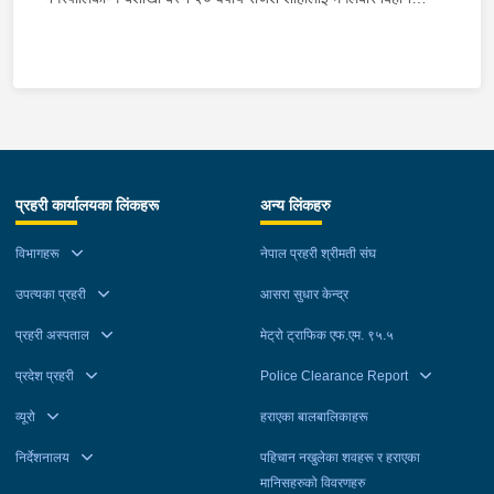
प्रहरीले पक्राउ गरेको छ । राजेशले ती बालिकालाई जबरजस्ती करणी गरेको
भन्ने उजुरीको आधारमा इलाका प्रहरी कार्यालय त्रिभुवनबस्तीबाट खटिएको
प्रहरीले उनलाई पक्राउ गरेको हो । साथै प्रहरीले थप अनुसन्धानको लागि २
जनालाई नियन्त्रणमा लिएको छ । यस सम्बन्धमा प्रहरीले आवश्यक
अनुसन्धान गरिरहेको छ ।
प्रहरी कार्यालयका लिंकहरू
अन्य लिंकहरु
विभागहरू
नेपाल प्रहरी श्रीमती संघ
उपत्यका प्रहरी
आसरा सुधार केन्द्र
प्रहरी अस्पताल
मेट्रो ट्राफिक एफ.एम. ९५.५
प्रदेश प्रहरी
Police Clearance Report
व्यूरो
हराएका बालबालिकाहरू
निर्देशनालय
पहिचान नखुलेका शवहरू र हराएका
मानिसहरुको विवरणहरु