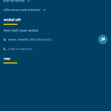
शाखा तथा महाशाखा
तालिम प्रदायक प्रहरी कार्यालयहरू
सम्पर्कको लागि
नेपाल प्रहरी प्रधान कार्यालय
नक्साल, काठमाण्डौ (7MV7P87H+VC)
+९७७-०१-५७१९९००
नक्शा