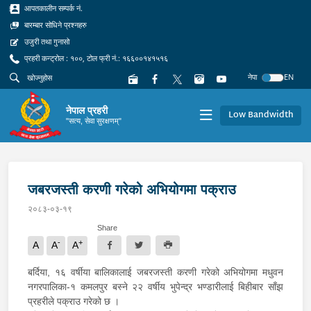
आपतकालीन सम्पर्क नं.
बारम्बार सोधिने प्रश्नहरु
उजुरी तथा गुनासो
प्रहरी कन्ट्रोल : १००, टोल फ्री नं.: १६६००१४१५१६
नेपा
EN
नेपाल प्रहरी
Low Bandwidth
"सत्य, सेवा सुरक्षणम्"
जबरजस्ती करणी गरेको अभियोगमा पक्राउ
२०८३-०३-१९
Share
-
+
A
A
A
बर्दिया, १६ वर्षीया बालिकालाई जबरजस्ती करणी गरेको अभियोगमा मधुवन
नगरपालिका-१ कमलपुर बस्ने २२ वर्षीय भुपेन्द्र भण्डारीलाई बिहीबार साँझ
प्रहरीले पक्राउ गरेको छ ।