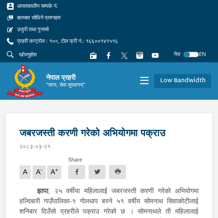
आपतकालीन सम्पर्क नं.
बारम्बार सोधिने प्रश्नहरु
उजुरी तथा गुनासो
प्रहरी कन्ट्रोल : १००, टोल फ्री नं.: १६६००१४१५१६
नेपा
EN
नेपाल प्रहरी
Low Bandwidth
"सत्य, सेवा सुरक्षणम्"
जबरजस्ती करणी गरेको अभियोगमा पक्राउ
२०८३-०३-२१
Share
-
+
A
A
A
झापा
, २५ वर्षीया महिलालाई जबरजस्ती करणी गरेको अभियोगमा
हल्दिबारी गाउँपालिका-१ गोलधाप बस्ने ५१ वर्षीय सोमनाथ सिवाकोटीलाई
शनिबार दिउँसो प्रहरीले पक्राउ गरेको छ । सोमनाथले ती महिलालाई