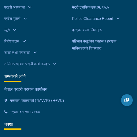
प्रहरी अस्पताल
मेट्रो ट्राफिक एफ.एम. ९५.५
प्रदेश प्रहरी
Police Clearance Report
व्यूरो
हराएका बालबालिकाहरू
निर्देशनालय
पहिचान नखुलेका शवहरू र हराएका
मानिसहरुको विवरणहरु
शाखा तथा महाशाखा
तालिम प्रदायक प्रहरी कार्यालयहरू
सम्पर्कको लागि
नेपाल प्रहरी प्रधान कार्यालय
नक्साल, काठमाण्डौ (7MV7P87H+VC)
+९७७-०१-५७१९९००
नक्शा