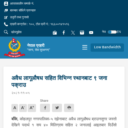
आपतकालीन सम्पर्क नं.
बारम्बार सोधिने प्रश्नहरु
उजुरी तथा गुनासो
प्रहरी कन्ट्रोल : १००, टोल फ्री नं.: १६६००१४१५१६
नेपा
EN
नेपाल प्रहरी
Low Bandwidth
"सत्य, सेवा सुरक्षणम्"
अवैध लागूऔषध सहित विभिन्न स्थानबाट ९ जना
पक्राउ
२०८१-११-०५
Share
-
+
A
A
A
बाँके,
कोहलपुर नगरपालिका-५ रझेनाबाट अवैध लागूऔषध ब्राउनसुगर जस्तो
देखिने पदार्थ १ सय ४० मिलिग्राम सहित २ जनालाई आइतबार दिउँसो