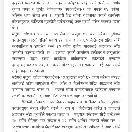
प्रहरीले पक्राउ गरेको छ । पक्राउ पर्नेहरूमा सोही ठाउँ बस्ने २६ वर्षीय
सुवास चमार र सुर्खेत बीरेन्द्रनगर नगरपालिका-९ घर भएकी २४ वर्षीया
जस्मिन थापा रहेका छन् । प्रहरी बिट रझेना र इलाका प्रहरी कार्यालय
कोहलपुरबाट खटिएको प्रहरीले उनीहरुलाई उक्त पदार्थ सहित पक्राउ गरेको
हो ।
धनुषा,
गणेशमान चारनाथ नगरपालिका-१ बालुवा खोलाबाट अवैध लागूऔषध
ब्राउनसुगर जस्तो देखिने पदार्थ ४८ ग्राम ३ सय ६० मिलिग्राम सहित सोही
नगरपालिका-१ छघरिया बस्ने ३२ वर्षीय राजेश यादवलाई आइतबार साँझ
प्रहरीले पक्राउ गरेको छ । इलाका प्रहरी कार्यालय ढल्केबर र लागूऔषध
नियन्त्रण ब्यूरो शाखा कार्यालय बर्दिवासबाट खटिएको प्रहरीले
प्र.२-०२-००४ प ९०३७ नम्बरको मोटरसाइकलमा सवार उनलाई उक्त पदार्थ
सहित पक्राउ गरेको हो ।
यसैगरी
धनुषा,
सबैला नगरपालिका-१३ प्रसाही बस्ने ६५ वर्षीय महेश्वर मण्डल
खत्वेलाई अवैध लागूऔषध गाँजा करिब २ किलोग्राम सहित आइतबार साँझ
प्रहरीले पक्राउ गरेको छ । प्रहरी चौकी बरमझियाबाट खटिएको प्रहरीले
उनको घर तलासी गर्दा उक्त गाँजा फेला पारी पक्राउ गरेको हो ।
कैलाली
, गोदावरी नगरपालिका-२ पहाड रोड तेघरीबाट अवैध लागूऔषध
ब्राउनसुगर जस्तो देखिने पदार्थ १ सय २० मिलिग्राम सहित २ जनालाई
आइतबार साँझ प्रहरीले पक्राउ गरेको छ । पक्राउ पर्नेहरूमा सोही ठाउँ बस्ने
२७ वर्षीय दीपेन्द्र राज लेखक र २२ वर्षीय आशिष भण्डारी रहेका छन् ।
जिल्ला प्रहरी कार्यालय कैलालीबाट खटिएको प्रहरीले उनीहरूलाई उक्त पदार्थ