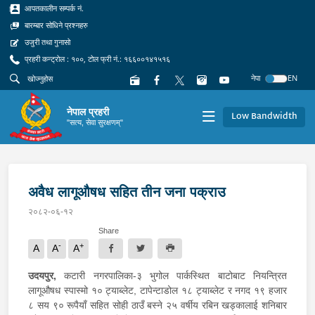
आपतकालीन सम्पर्क नं.
बारम्बार सोधिने प्रश्नहरु
उजुरी तथा गुनासो
प्रहरी कन्ट्रोल : १००, टोल फ्री नं.: १६६००१४१५१६
नेपा
EN
नेपाल प्रहरी
Low Bandwidth
"सत्य, सेवा सुरक्षणम्"
अवैध लागूऔषध सहित तीन जना पक्राउ
२०८२-०६-१२
Share
-
+
A
A
A
उदयपुर,
कटारी नगरपालिका-३ भुगोल पार्कस्थित बाटोबाट नियन्त्रित
लागूऔषध स्पास्मो १० ट्याब्लेट, टापेन्टाडोल १८ ट्याब्लेट र नगद १९ हजार
८ सय ९० रूपैयाँ सहित सोही ठाउँ बस्ने २५ वर्षीय रबिन खड्कालाई शनिबार