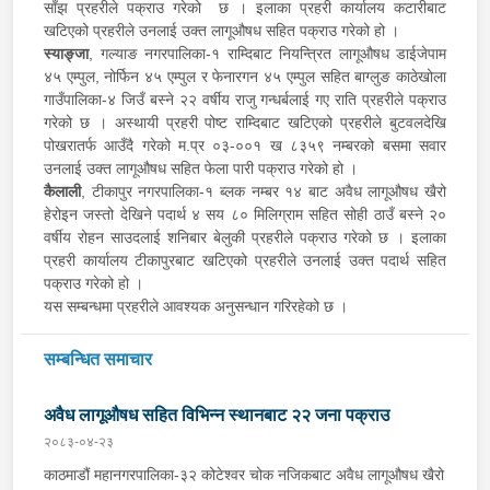
साँझ प्रहरीले पक्राउ गरेको छ । इलाका प्रहरी कार्यालय कटारीबाट
खटिएको प्रहरीले उनलाई उक्त लागूऔषध सहित पक्राउ गरेको हो ।
स्याङ्जा
, गल्याङ नगरपालिका-१ राम्दिबाट नियन्त्रित लागूऔषध डाईजेपाम
४५ एम्पुल, नोर्फिन ४५ एम्पुल र फेनारगन ४५ एम्पुल सहित बाग्लुङ काठेखोला
गाउँपालिका-४ जिउँ बस्ने २२ वर्षीय राजु गन्धर्बलाई गए राति प्रहरीले पक्राउ
गरेको छ । अस्थायी प्रहरी पोष्ट राम्दिबाट खटिएको प्रहरीले बुटवलदेखि
पोखरातर्फ आउँदै गरेको म.प्र ०३-००१ ख ८३५९ नम्बरको बसमा सवार
उनलाई उक्त लागूऔषध सहित फेला पारी पक्राउ गरेको हो ।
कैलाली
, टीकापुर नगरपालिका-१ ब्लक नम्बर १४ बाट अवैध लागूऔषध खैरो
हेरोइन जस्तो देखिने पदार्थ ४ सय ८० मिलिग्राम सहित सोही ठाउँ बस्ने २०
वर्षीय रोहन साउदलाई शनिबार बेलुकी प्रहरीले पक्राउ गरेको छ । इलाका
प्रहरी कार्यालय टीकापुरबाट खटिएको प्रहरीले उनलाई उक्त पदार्थ सहित
पक्राउ गरेको हो ।
यस सम्बन्धमा प्रहरीले आवश्यक अनुसन्धान गरिरहेको छ ।
सम्बन्धित समाचार
अवैध लागूऔषध सहित विभिन्न स्थानबाट २२ जना पक्राउ
२०८३-०४-२३
काठमाडौं महानगरपालिका-३२ कोटेश्वर चोक नजिकबाट अवैध लागूऔषध खैरो