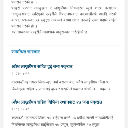
पक्राउ गरेको छ ।
प्रहरी प्रभाग नागढुङ्गा र लागूऔषध नियन्त्रण ब्यूरो शाखा कार्यालय
नागढुङ्गाबाट खटिएको प्रहरीले विराटनगरबाट काठमाडौंतर्फ आउँदै गरेको
बा.प्र. ०१-००६ ख ५२३७ नम्बरको बसमा सवार उनलाई उक्त पदार्थ सहित
पक्राउ गरेको हो ।
यस सम्बन्धमा प्रहरीले आवश्यक अनुसन्धान गरिरहेको छ ।
सम्बन्धित समाचार
अवैध लागूऔषध सहित दुई जना पक्राउ
२०८३-०४-२१
काठमाडौं महानगरपालिका-२६ नयाँ बसपार्कबाट अवैध लागूऔषध गाँजा ५
किलोग्राम सहित २ जनालाई बुधबार प्रहरीले पक्राउ गरेको छ । पक्राउ
पर्नहरूमा भारत उत्तर प्रदेश लुधियाना ठेगाना भएका ४३ वर्षीय RENKU
अवैध लागूऔषध सहित विभिन्न स्थानबाट २७ जना पक्राउ
MEHEN र भारत उत्तर प्रदेश जोया ठेगाना भएका ३२ वर्षीय
MOHAMMAD HASNAIN रहेका छन् । लागूऔषध नियन्त्रण ब्यूरो
२०८३-०४-२१
कोटेश्वरबाट खटिएको प्रहरीले उनीहरूलाई उक्त गाँजा सहित पक्राउ गरेको
काठमाडौं महानगरपालिका-१६ वाईपास बस्ने ५३ वर्षीया शान्ती नगरकोटीलाई
हो । थप अनुसन्धानको क्रममा उक्त गाँजा रिसिभ गर्न MOHAMMAD
नियन्त्रित लागूऔषध डाईजेपाम १७ एम्पुल, बुप्रेनोर्फिन १७ एम्पुल,