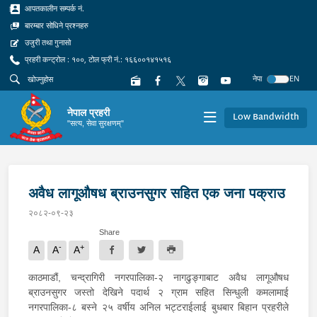
आपतकालीन सम्पर्क नं.
बारम्बार सोधिने प्रश्नहरु
उजुरी तथा गुनासो
प्रहरी कन्ट्रोल : १००, टोल फ्री नं.: १६६००१४१५१६
नेपा
EN
नेपाल प्रहरी
Low Bandwidth
"सत्य, सेवा सुरक्षणम्"
अवैध लागूऔषध ब्राउनसुगर सहित एक जना पक्राउ
२०८२-०९-२३
Share
-
+
A
A
A
काठमाडौं, चन्द्रागिरी नगरपालिका-२ नागढुङ्गाबाट अवैध लागूऔषध
ब्राउनसुगर जस्तो देखिने पदार्थ २ ग्राम सहित सिन्धुली कमलामाई
नगरपालिका-८ बस्ने २५ वर्षीय अनिल भट्टराईलाई बुधबार बिहान प्रहरीले