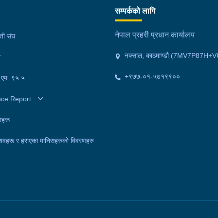
सम्पर्कको लागि
नेपाल प्रहरी प्रधान कार्यालय
मती संघ
नक्साल, काठमाण्डौ (7MV7P87H+V
र
+९७७-०१-५७१९९००
फ.एम. ९५.५
nce Report
ाहरू
शवहरू र हराएका मानिसहरुको विवरणहरु