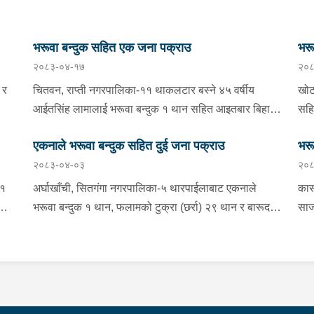
भरूवा बन्दुक सहित एक जना पक्राउ
भरू
२०८३-०४-१७
२०८
 र
चितवन, राप्ती नगरपालिका-११ थाकलटार बस्ने ४५ वर्षीय
खोट
आईतसिंह लामालाई भरूवा बन्दुक १ थान सहित आइतबार बिहान
सहि
ीय
प्रहरीले पक्राउ गरेको छ ।इलाका प्रहरी कार्यालय भण्डाराबाट
पक्र
एकनाले भरूवा बन्दुक सहित दुई जना पक्राउ
भरू
खटिएको प्रहरीले उनको घर तलासी गर्दा उक्त बन्दुक फेला पारी
दिप
२०८३-०४-०३
२०८
पक्राउ गरेको हो । यस सम्बन्धमा प्रहरीले आवश्यक अनुसन्धान
खटि
 ।
गरिरहेको छ ।
पक्
 १
अर्घाखाँची, सितगंगा नगरपालिका-५ थारपाईलाबाट एकनाले
कास
गर
ोक
भरूवा बन्दुक १ थान, फलामको टुक्रा (छर्रा) २९ थान र बारूद
साज
करिब २ सय ग्राम सहित सोही ठाउँ बस्ने २५ वर्षीय गोपाल
धार
नेपाली समेत २ जनालाई शनिबार दिउँसो प्रहरीले पक्राउ गरेको
गरे
छ । इलाका प्रहरी कार्यालय ठाडाबाट खटिएको प्रहरीले
साज
उनीहरूलाई उक्त हातहतियार सहित पक्राउ गरेको हो । यस
उनी
सम्बन्धमा प्रहरीले आवश्यक अनुसन्धान गरिरहेको छ ।
आवश