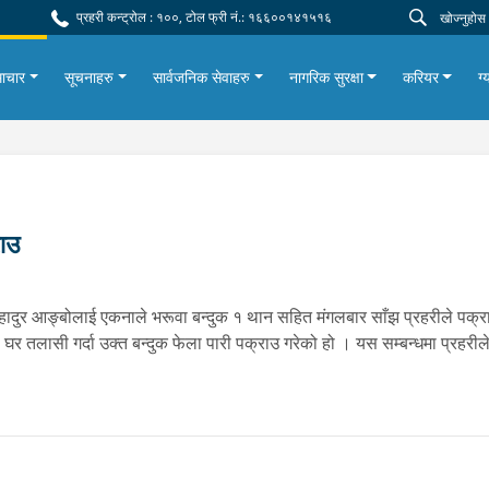
प्रहरी कन्ट्रोल : १००, टोल फ्री नं.: १६६००१४१५१६
ाचार
सूचनाहरु
सार्वजनिक सेवाहरु
नागरिक सुरक्षा
करियर
ग्
ाउ
बहादुर आङ्बोलाई एकनाले भरूवा बन्दुक १ थान सहित मंगलबार साँझ प्रहरीले पक्
 घर तलासी गर्दा उक्त बन्दुक फेला पारी पक्राउ गरेको हो । यस सम्बन्धमा प्रह