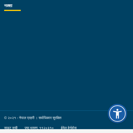
नक्शा
© २०२१ - नेपाल प्रहरी । सर्वाधिकार सुरक्षित
साइट सूची
पृष्ठ भ्रमण: ११२०३१०
ईमेल हेर्नुहोस्