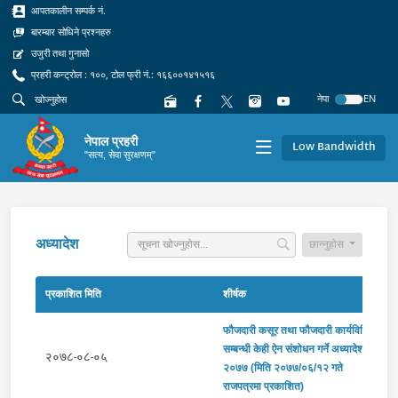
आपतकालीन सम्पर्क नं.
बारम्बार सोधिने प्रश्नहरु
उजुरी तथा गुनासो
प्रहरी कन्ट्रोल : १००, टोल फ्री नं.: १६६००१४१५१६
नेपा
EN
नेपाल प्रहरी
Low Bandwidth
"सत्य, सेवा सुरक्षणम्"
अध्यादेश
छान्नुहोस
प्रकाशित मिति
शीर्षक
फौजदारी कसूर तथा फौजदारी कार्यविधि
सम्बन्धी केही ऐन संशोधन गर्ने अध्यादेश,
२०७८-०८-०५
२०७७ (मिति २०७७/०६/१२ गते
राजपत्रमा प्रकाशित)