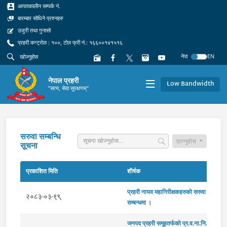
आपतकालीन सम्पर्क नं.
बारम्बार सोधिने प्रश्नहरु
उजुरी तथा गुनासो
प्रहरी कन्ट्रोल : १००, टोल फ्री नं.: १६६००१४१५१६
नेपा
EN
नेपाल प्रहरी
Low Bandwidth
"सत्य, सेवा सुरक्षणम्"
सरुवा सम्बन्धि
छान्नुहोस
सूचना
प्रकाशित मिति
शीर्षक
प्रहरी नायव महानिरीक्षकहरुको सरुवा
२०८३-०३-१९
सम्बन्धमा ।
जनपद प्रहरी समूहतर्फको प्र.व.ना.नि.र