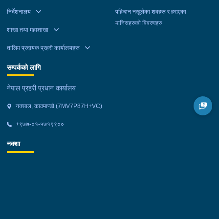
निर्देशनालय
पहिचान नखुलेका शवहरू र हराएका
मानिसहरुको विवरणहरु
शाखा तथा महाशाखा
तालिम प्रदायक प्रहरी कार्यालयहरू
सम्पर्कको लागि
नेपाल प्रहरी प्रधान कार्यालय
नक्साल, काठमाण्डौ (7MV7P87H+VC)
+९७७-०१-५७१९९००
नक्शा