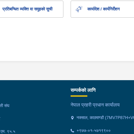
प्रतिबन्धित व्यक्ति वा समुहको सुची
कार्यादेश / कार्यनिर्देशन
सम्पर्कको लागि
नेपाल प्रहरी प्रधान कार्यालय
मती संघ
नक्साल, काठमाण्डौ (7MV7P87H+V
र
+९७७-०१-५७१९९००
फ.एम. ९५.५